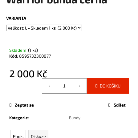
je
a
0,0
z
j
VARIANTA
5
í
hvězdiček.
t
?
Skladem
(1 ks)
Kód:
8595732300877
2 000 Kč
HLEDAT
Měrná
DO KOŠÍKU
cena:
D
o
Zeptat se
Sdílet
p
Kategorie
:
Bundy
o
r
u
Popis
Diskuze