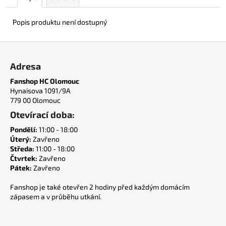
č
u
Popis produktu není dostupný
j
e
Z
m
e
á
Adresa
p
Fanshop HC Olomouc
a
ŠÁLA
Hynaisova 1091/9A
VŠECISPOLU
t
779 00 Olomouc
400
í
Otevírací doba:
Kč
Pondělí:
11:00 - 18:00
Úterý:
Zavřeno
Středa:
11:00 - 18:00
Čtvrtek:
Zavřeno
Pátek:
Zavřeno
Fanshop je také otevřen 2 hodiny před každým domácím
zápasem a v průběhu utkání.