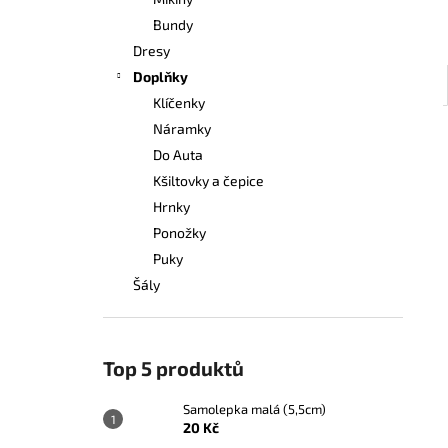
20 Kč
l
Bundy
Dresy
Doplňky
Klíčenky
Náramky
Do Auta
Kšiltovky a čepice
Hrnky
Ponožky
Puky
Šály
Top 5 produktů
Samolepka malá (5,5cm)
20 Kč