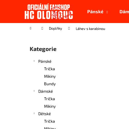
K
Přejít
na
o
Pánské
Dám
obsah
Zpět
Zpět
š
do
do
í
Domů
Doplňky
Láhev s karabinou
k
obchodu
obchodu
P
o
Kategorie
Přeskočit
s
kategorie
t
Pánské
r
Trička
a
Mikiny
n
Bundy
n
Dámské
í
Trička
p
Mikiny
a
Dětské
n
Trička
SAMOLEPKA MALÁ (5,5CM)
e
Mikiny