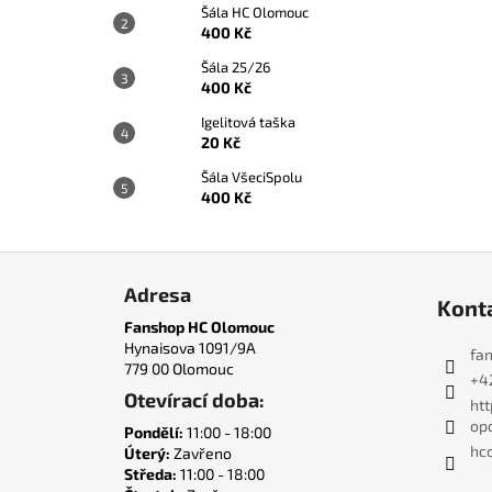
Šála HC Olomouc
400 Kč
Šála 25/26
400 Kč
Igelitová taška
20 Kč
Šála VšeciSpolu
400 Kč
Z
á
Adresa
Kont
p
Fanshop HC Olomouc
a
Hynaisova 1091/9A
fa
779 00 Olomouc
t
+4
Otevírací doba:
í
ht
op
Pondělí:
11:00 - 18:00
hco
Úterý:
Zavřeno
Středa:
11:00 - 18:00