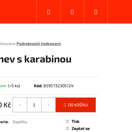
Hledat
Přihlášení
Nákupní
košík
rné
dnoceno
Podrobnosti hodnocení
ení
tu
hev s karabinou
ček.
dem
(>5 ks)
Kód:
8595732305124
0 Kč
DO KOŠÍKU
á
Tisk
orie
:
Doplňky
Zeptat se