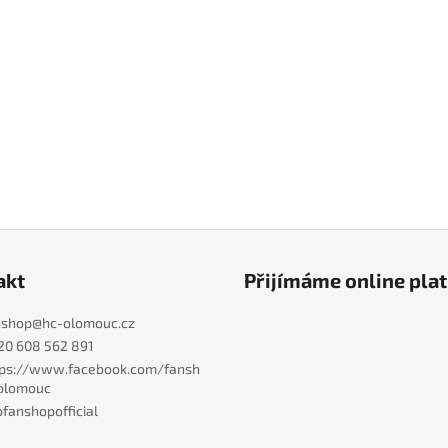
akt
Přijímáme online pla
nshop
@
hc-olomouc.cz
20 608 562 891
tps://www.facebook.com/fansh
olomouc
fanshopofficial