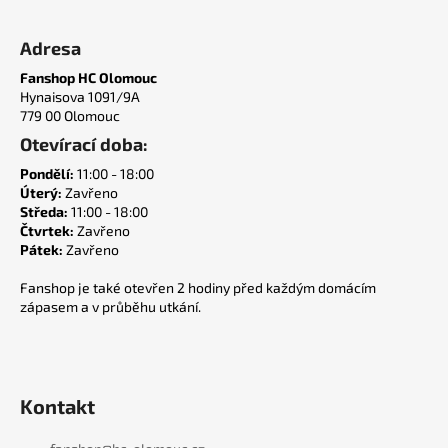
č
Z
u
á
Adresa
j
p
e
Fanshop HC Olomouc
a
m
Hynaisova 1091/9A
t
e
779 00 Olomouc
í
Otevírací doba:
IGELITOVÁ
Pondělí:
11:00 - 18:00
TAŠKA
Úterý:
Zavřeno
Středa:
11:00 - 18:00
20
Čtvrtek:
Zavřeno
Kč
Pátek:
Zavřeno
Fanshop je také otevřen 2 hodiny před každým domácím
zápasem a v průběhu utkání.
Kontakt