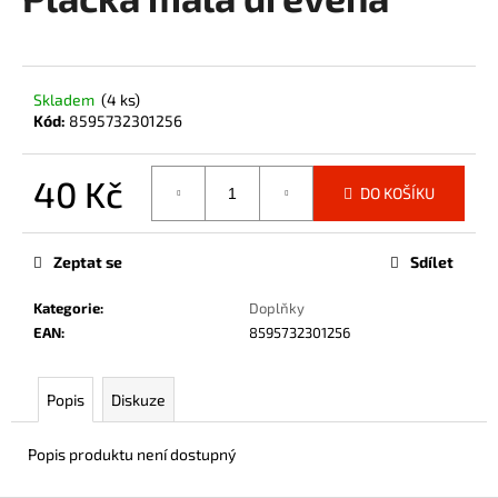
je
a
0,0
z
j
5
í
hvězdiček.
Skladem
(4 ks)
t
Kód:
8595732301256
?
40 Kč
DO KOŠÍKU
Měrná
cena:
HLEDAT
Zeptat se
Sdílet
Kategorie
:
Doplňky
EAN
:
8595732301256
D
o
Popis
Diskuze
p
o
r
Popis produktu není dostupný
u