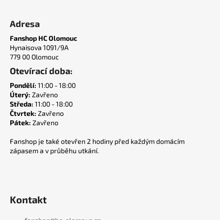
č
Z
u
á
Adresa
j
p
e
Fanshop HC Olomouc
a
m
Hynaisova 1091/9A
t
e
779 00 Olomouc
í
Otevírací doba:
ŠÁLA
Pondělí:
11:00 - 18:00
25/26
Úterý:
Zavřeno
Středa:
11:00 - 18:00
400
Čtvrtek:
Zavřeno
Kč
Pátek:
Zavřeno
Fanshop je také otevřen 2 hodiny před každým domácím
zápasem a v průběhu utkání.
Kontakt