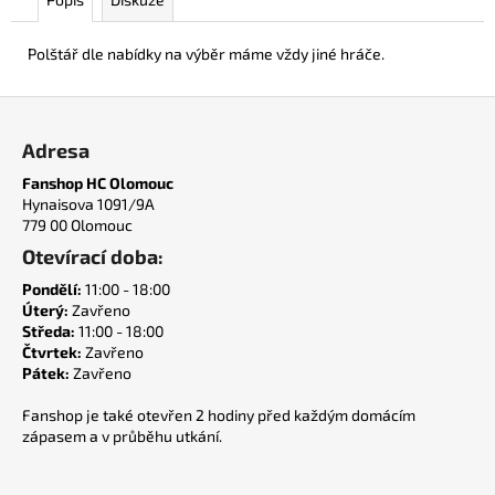
č
u
j
Polštář dle nabídky na výběr máme vždy jiné hráče.
e
m
Z
e
á
Adresa
p
Fanshop HC Olomouc
a
ŠÁLA
Hynaisova 1091/9A
HC
t
779 00 Olomouc
OLOMOUC
í
Otevírací doba:
400
Kč
Pondělí:
11:00 - 18:00
Úterý:
Zavřeno
Středa:
11:00 - 18:00
Čtvrtek:
Zavřeno
Pátek:
Zavřeno
Fanshop je také otevřen 2 hodiny před každým domácím
zápasem a v průběhu utkání.