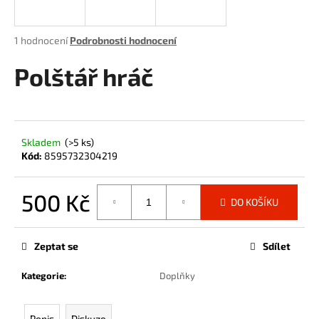
a
j
Průměrné
1 hodnocení
Podrobnosti hodnocení
í
hodnocení
produktu
Polštář hráč
t
je
?
4,0
z
5
hvězdiček.
Skladem
(>5 ks)
Kód:
8595732304219
HLEDAT
500 Kč
DO KOŠÍKU
Měrná
D
cena:
o
Zeptat se
Sdílet
p
o
Kategorie
:
Doplňky
r
u
Popis
Diskuze