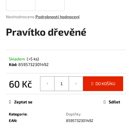
a
j
Průměrné
Neohodnoceno
Podrobnosti hodnocení
í
hodnocení
produktu
Pravítko dřevěné
t
je
?
0,0
z
5
hvězdiček.
Skladem
(>5 ks)
Kód:
8595732301492
HLEDAT
60 Kč
DO KOŠÍKU
Měrná
D
cena:
o
Zeptat se
Sdílet
p
o
Kategorie
:
Doplňky
r
EAN
:
8595732301492
u