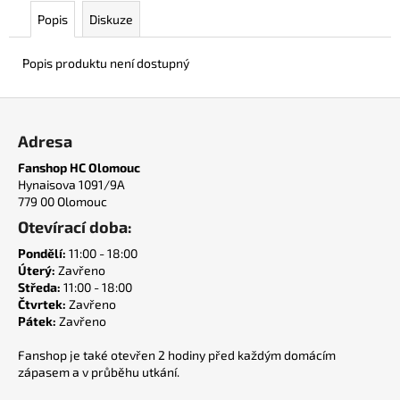
č
Popis
Diskuze
u
j
e
Popis produktu není dostupný
m
e
Z
á
Adresa
p
ŠÁLA
Fanshop HC Olomouc
HC
a
Hynaisova 1091/9A
OLOMOUC
t
779 00 Olomouc
400
í
Kč
Otevírací doba:
Pondělí:
11:00 - 18:00
Úterý:
Zavřeno
Středa:
11:00 - 18:00
Čtvrtek:
Zavřeno
Pátek:
Zavřeno
Fanshop je také otevřen 2 hodiny před každým domácím
zápasem a v průběhu utkání.