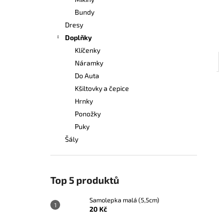
20 Kč
l
Bundy
Dresy
Doplňky
Klíčenky
Náramky
Do Auta
Kšiltovky a čepice
Hrnky
Ponožky
Puky
Šály
Top 5 produktů
Samolepka malá (5,5cm)
20 Kč