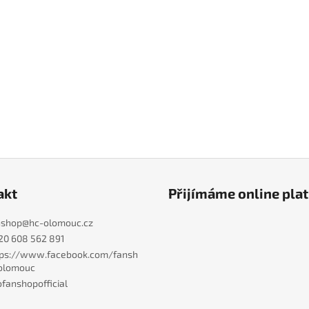
akt
Přijímáme online pla
nshop
@
hc-olomouc.cz
20 608 562 891
tps://www.facebook.com/fansh
olomouc
fanshopofficial