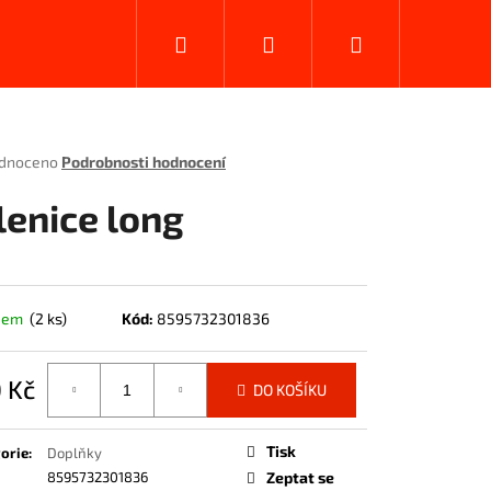
Hledat
Přihlášení
Nákupní
košík
rné
dnoceno
Podrobnosti hodnocení
ení
tu
lenice long
ček.
dem
(2 ks)
Kód:
8595732301836
 Kč
DO KOŠÍKU
á
Tisk
orie
:
Doplňky
8595732301836
Zeptat se