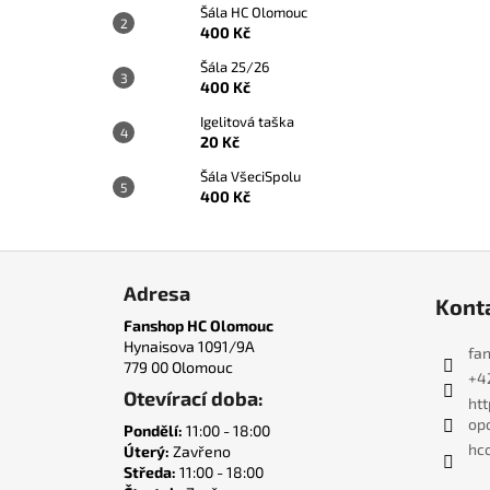
Šála HC Olomouc
400 Kč
Šála 25/26
400 Kč
Igelitová taška
20 Kč
Šála VšeciSpolu
400 Kč
Z
á
Adresa
Kont
p
Fanshop HC Olomouc
a
Hynaisova 1091/9A
fa
779 00 Olomouc
t
+4
Otevírací doba:
í
ht
op
Pondělí:
11:00 - 18:00
hco
Úterý:
Zavřeno
Středa:
11:00 - 18:00