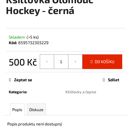
je
a
0,0
Hockey - černá
z
j
5
í
hvězdiček.
t
?
Skladem
(>5 ks)
Kód:
8595732303229
500 Kč
DO KOŠÍKU
HLEDAT
Měrná
cena:
Zeptat se
Sdílet
Kategorie
:
Kšiltovky a čepice
D
o
p
Popis
Diskuze
o
r
Popis produktu není dostupný
u