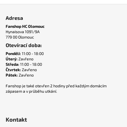
č
Z
u
j
á
Adresa
e
p
m
Fanshop HC Olomouc
a
Hynaisova 1091/9A
e
t
779 00 Olomouc
í
Otevírací doba:
ŠÁLA
Pondělí:
11:00 - 18:00
HC
OLOMOUC
Úterý:
Zavřeno
Středa:
11:00 - 18:00
400
Čtvrtek:
Zavřeno
Kč
Pátek:
Zavřeno
Fanshop je také otevřen 2 hodiny před každým domácím
zápasem a v průběhu utkání.
Kontakt