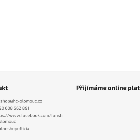
akt
Přijímáme online pla
nshop
@
hc-olomouc.cz
20 608 562 891
tps://www.facebook.com/fansh
olomouc
fanshopofficial