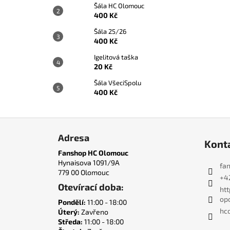
Šála HC Olomouc
400 Kč
Šála 25/26
400 Kč
Igelitová taška
20 Kč
Šála VšeciSpolu
400 Kč
Z
á
Adresa
Kont
p
Fanshop HC Olomouc
a
Hynaisova 1091/9A
fa
779 00 Olomouc
t
+4
Otevírací doba:
í
ht
op
Pondělí:
11:00 - 18:00
hco
Úterý:
Zavřeno
Středa:
11:00 - 18:00