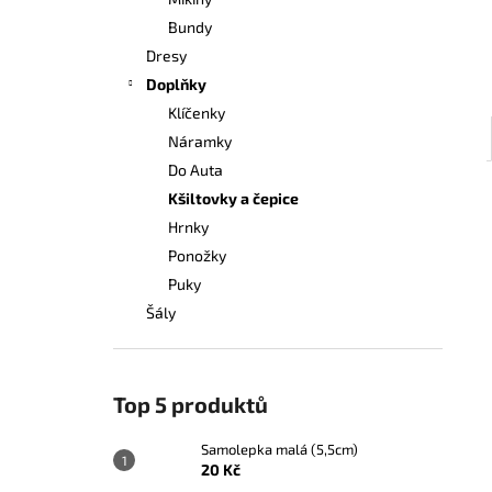
20 Kč
l
Bundy
Dresy
Doplňky
Klíčenky
Náramky
Do Auta
Kšiltovky a čepice
Hrnky
Ponožky
Puky
Šály
Top 5 produktů
Samolepka malá (5,5cm)
20 Kč