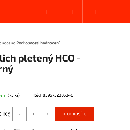
Hledat
Přihlášení
Nákupní
košík
rné
dnoceno
Podrobnosti hodnocení
ení
tu
lich pletený HCO -
rný
ček.
dem
(>5 ks)
Kód:
8595732305346
0 Kč
DO KOŠÍKU
á