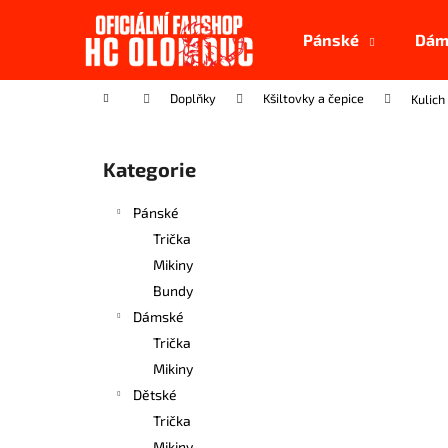
K
Přejít
na
o
Pánské
Dám
obsah
Zpět
Zpět
š
do
do
í
Domů
Doplňky
Kšiltovky a čepice
Kulich
k
obchodu
obchodu
P
o
Kategorie
Přeskočit
s
kategorie
t
Pánské
r
Trička
a
Mikiny
n
Bundy
n
Dámské
í
Trička
p
Mikiny
a
Dětské
n
Trička
SAMOLEPKA MALÁ (5,5CM)
e
Mikiny