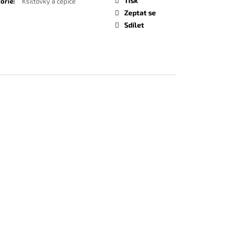
Tisk
orie
:
Kšiltovky a čepice
Zeptat se
Sdílet